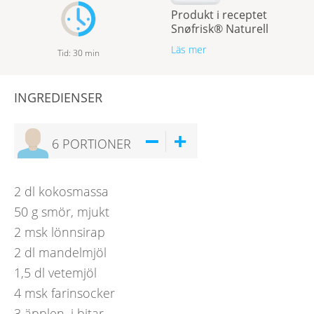
Produkt i receptet
Snøfrisk® Naturell
Läs mer
Tid
:
30
min
INGREDIENSER
6
PORTIONER
2
dl
kokosmassa
50
g
smör, mjukt
2
msk
lönnsirap
2
dl
mandelmjöl
1,5
dl
vetemjöl
4
msk
farinsocker
3
äpplen, i bitar