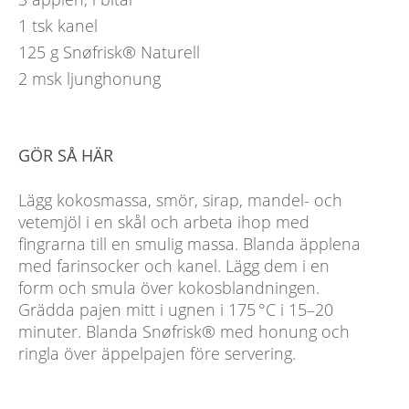
1
tsk
kanel
125
g
Snøfrisk® Naturell
2
msk
ljunghonung
GÖR SÅ HÄR
Lägg kokosmassa, smör, sirap, mandel- och
vetemjöl i en skål och arbeta ihop med
fingrarna till en smulig massa. Blanda äpplena
med farinsocker och kanel. Lägg dem i en
form och smula över kokosblandningen.
Grädda pajen mitt i ugnen i 175 °C i 15–20
minuter. Blanda Snøfrisk® med honung och
ringla över äppelpajen före servering.