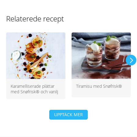
Relaterede recept
Karamelliserade plättar
Tiramisu med Snøfrisk®
med Snøfrisk® och vanilj
UPPTÄCK MER