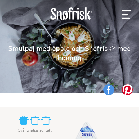
Smulpaj med äpple och Snøfrisk® med
honung
Svårighetsgrad
:
Lätt