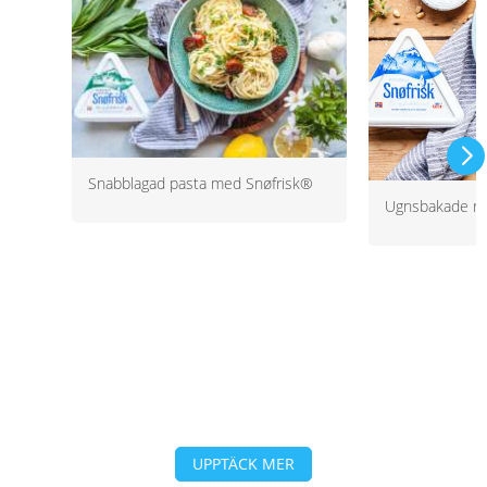
Snabblagad pasta med Snøfrisk®
Ugnsbakade rö
UPPTÄCK MER