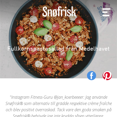
Fullkornspastasallad från Medelhavet
Instagram Fitness-Guru @jan_koerbeeeer: Jag använde
Snøfrisk® som alternativ till grädde respektive crème fraîche
och blev positivt överraskad. Tack vare den goda smaken på
Snøfrisk® behövde jag inte krydda såsen ytterligare.