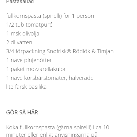
Pastasallad
fullkornspasta (spirelli) för 1 person
1/2 tub
tomatpuré
1
msk
olivolja
2
dl
vatten
3/4 förpackning
Snøfrisk® Rödlök & Timjan
1 näve
pinjenötter
1 paket
mozzarellakulor
1 näve
körsbärstomater, halverade
lite färsk basilika
GÖR SÅ HÄR
Koka fullkornspasta (gärna spirelli) i ca 10
minuter eller enligt anvisningarna på