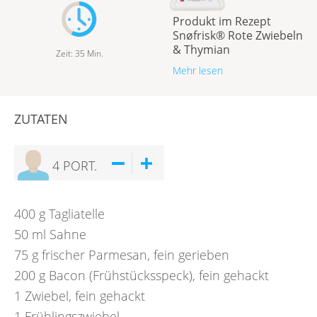
Produkt im Rezept
Snøfrisk® Rote Zwiebeln
& Thymian
Zeit
:
35
Min.
Mehr lesen
ZUTATEN
4
PORT.
400
g
Tagliatelle
50
ml
Sahne
75
g
frischer Parmesan, fein gerieben
200
g
Bacon (Frühstücksspeck), fein gehackt
1
Zwiebel, fein gehackt
1
Frühlingszwiebel