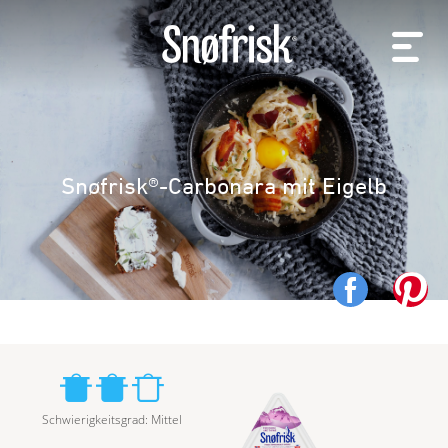
Snøfrisk®-Carbonara mit Eigelb
Schwierigkeitsgrad
:
Mittel