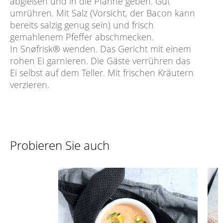
abgießen und in die Pfanne geben. Gut
umrühren. Mit Salz (Vorsicht, der Bacon kann
bereits salzig genug sein) und frisch
gemahlenem Pfeffer abschmecken.
In Snøfrisk® wenden. Das Gericht mit einem
rohen Ei garnieren. Die Gäste verrühren das
Ei selbst auf dem Teller. Mit frischen Kräutern
verzieren.
Probieren Sie auch