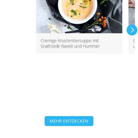
Cremige Krustentiersuppe mit
Ge
Snøfrisk®-Ravioli und Hummer
un
MEHR ENTDECKEN