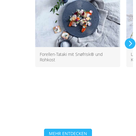
Forellen-Tataki mit Snøfrisk® und
Le
Rohkost
Ka
MEHR ENTDECKEN