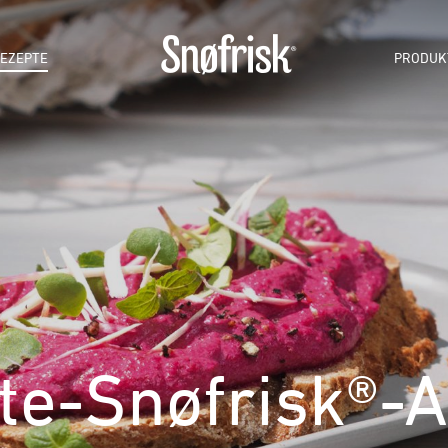
EZEPTE
PRODUK
te-Snøfrisk®-A