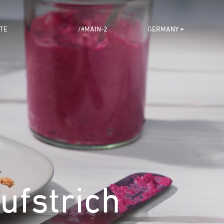
TE
/#MAIN-2
GERMANY
ufstrich