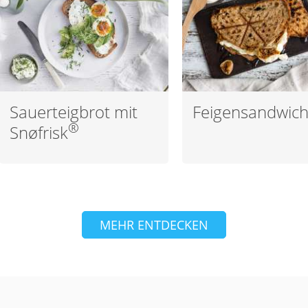
Sauerteigbrot mit
Feigensandwic
®
Snøfrisk
MEHR ENTDECKEN