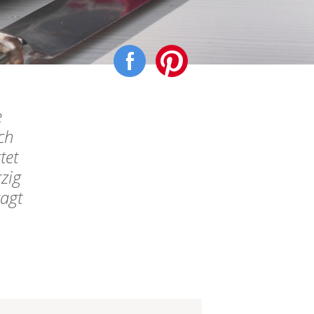
e
ch
tet
zig
ragt