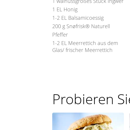
1
walnussgroßes Stück Ingwer
1
EL
Honig
1-2
EL
Balsamicoessig
200
g
Snøfrisk® Naturell
Pfeffer
1-2
EL
Meerrettich aus dem
Glas/ frischer Meerrettich
Probieren S