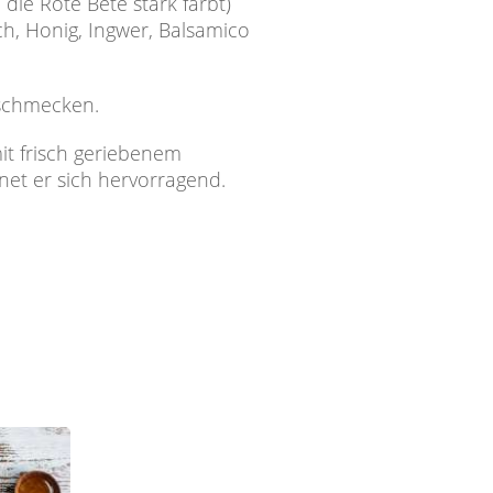
ie Rote Bete stark färbt)
h, Honig, Ingwer, Balsamico
bschmecken.
it frisch geriebenem
net er sich hervorragend.