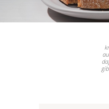
k
au
da
gib