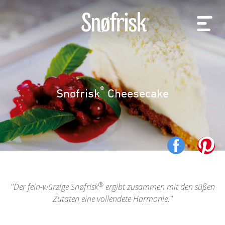
®
Snøfrisk
Cheesecake
®
Der fein-würzige Snøfrisk
ergibt zusammen mit den süßen
Zutaten eine vollendete Harmonie.