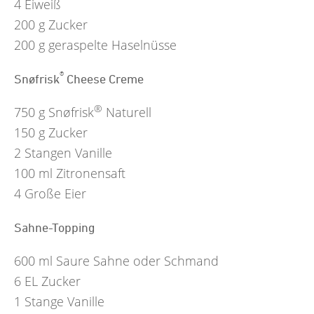
4
Eiweiß
200
g
Zucker
200
g
geraspelte Haselnüsse
®
Snøfrisk
Cheese Creme
®
750
g
Snøfrisk
Naturell
150
g
Zucker
2
Stangen Vanille
100
ml
Zitronensaft
4
Große Eier
Sahne-Topping
600
ml
Saure Sahne oder Schmand
6
EL
Zucker
1
Stange Vanille