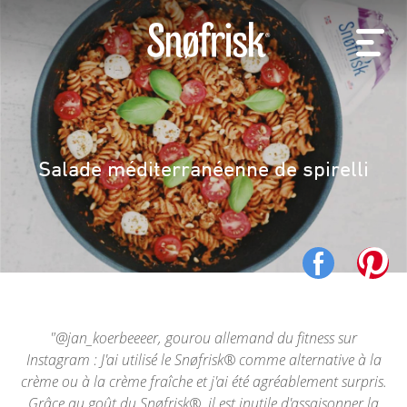
Salade méditerranéenne de spirelli
@jan_koerbeeeer, gourou allemand du fitness sur
Instagram : J'ai utilisé le Snøfrisk® comme alternative à la
crème ou à la crème fraîche et j'ai été agréablement surpris.
Grâce au goût du Snøfrisk®, il est inutile d'assaisonner la