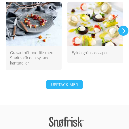
Gravad nötinnerfilé med
Fyllda grönsakstapas
Snøfrisk® och syltade
kantareller
UPPTÄCK MER