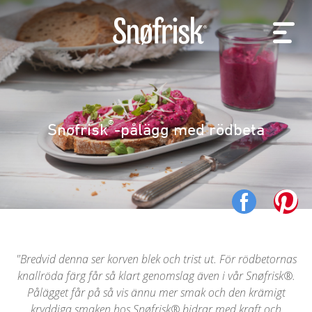
®
Snøfrisk
-pålägg med rödbeta
Bredvid denna ser korven blek och trist ut. För rödbetornas
knallröda färg får så klart genomslag även i vår Snøfrisk®.
Pålägget får på så vis ännu mer smak och den krämigt
kryddiga smaken hos Snøfrisk® bidrar med kraft och