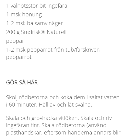
1
valnötsstor bit ingefära
1
msk
honung
1-2
msk
balsamvinäger
200
g
Snøfrisk® Naturell
peppar
1-2
msk
pepparrot från tub/färskriven
pepparrot
GÖR SÅ HÄR
Skölj rödbetorna och koka dem i saltat vatten
i 60 minuter. Häll av och låt svalna.
Skala och grovhacka vitlöken. Skala och riv
ingefäran fint. Skala rödbetorna (använd
plasthandskar, eftersom händerna annars blir