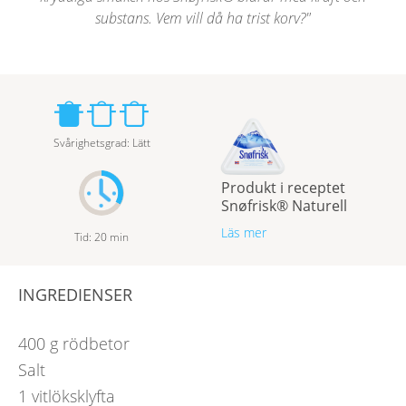
substans. Vem vill då ha trist korv?
Svårighetsgrad
:
Lätt
Produkt i receptet
Snøfrisk® Naturell
Läs mer
Tid
:
20
min
INGREDIENSER
400
g
rödbetor
Salt
1
vitlöksklyfta